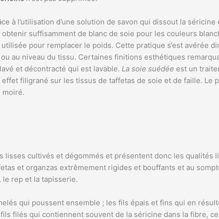
ce à l’utilisation d’une solution de savon qui dissout la séricine e
 obtenir suffisamment de blanc de soie pour les couleurs blan
utilisée pour remplacer le poids. Cette pratique s’est avérée dim
il ou au niveau du tissu. Certaines finitions esthétiques remar
lavé et décontracté qui est lavable.
La soie suédée
est un traite
 effet filigrané sur les tissus de taffetas de soie et de faille. 
é moiré.
ts lisses cultivés et dégommés et présentent donc les qualités l
affetas et organzas extrêmement rigides et bouffants et au somp
e rep et la tapisserie.
elés qui poussent ensemble ; les fils épais et fins qui en résul
fils filés qui contiennent souvent de la séricine dans la fibre, 