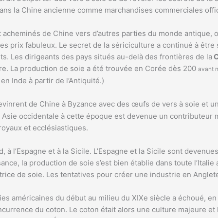
sés dans la Chine ancienne comme marchandises commerciales offi
nt acheminés de Chine vers d’autres parties du monde antique, oc
s prix fabuleux. Le secret de la sériciculture a continué à êtr
ts. Les dirigeants des pays situés au-delà des frontières de la
C
ure. La production de soie a été trouvée en Corée dès 200
avant n
 Inde à partir de l’Antiquité.)
vinrent de Chine à Byzance avec des œufs de vers à soie et une
e en Asie occidentale à cette époque est devenue un contributeur
royaux et ecclésiastiques.
ord, à l’Espagne et à la Sicile. L’Espagne et la Sicile sont deven
ance, la production de soie s’est bien établie dans toute l’Ital
rice de soie. Les tentatives pour créer une industrie en Anglet
ies américaines du début au milieu du XIXe siècle a échoué, en p
ncurrence du coton. Le coton était alors une culture majeure et l