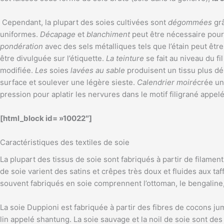
Cependant, la plupart des soies cultivées sont
dégommées
grâ
uniformes.
Décapage
et
blanchiment
peut être nécessaire pour
pondération
avec des sels métalliques tels que l’étain peut être 
être divulguée sur l’étiquette.
La teinture
se fait au niveau du f
modifiée.
Les
soies
lavées au sable
produisent un tissu plus dé
surface et soulever une légère sieste.
Calendrier moiré
crée un
pression pour aplatir les nervures dans le motif filigrané appel
[html_block id= »10022″]
Caractéristiques des textiles de soie
La plupart des tissus de soie sont fabriqués à partir de filamen
de soie varient des satins et crêpes très doux et fluides aux t
souvent fabriqués en soie comprennent l’ottoman, le bengaline, l
La soie Duppioni est fabriquée à partir des fibres de cocons jum
lin appelé shantung. La soie sauvage et la noil de soie sont des 