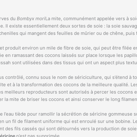
arves du
Bombyx mori
La mite, communément appelée vers à soie
 existe essentiellement deux sortes de soie : la soie sauvage e
henilles qui mangent des feuilles de mûrier ou de chêne, puis f
et produit environ un mile de fibre de soie, qui peut être filée 
ée en ramassant des cocons laissés sur place lorsque les papill
sah sont utilisées dans des tissus qui ont un aspect plus textur
us contrôlé, connu sous le nom de sériciculture, qui s’étend à 
écolte et à la transformation des cocons de la meilleure qualité. 
 meilleurs reproducteurs sont autorisés à percer les cocons et 
la mite de briser les cocons et ainsi conserver le long filament
e l’eau tiède pour ramollir la sécrétion de séricine gommeuse 
n un fil de filament uniforme qui est enroulé sur une bobine. 
des fils cassés qui sont détournés vers la production de soie 
séricine
n’est pas supprimée.