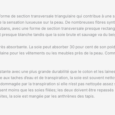
orme de section transversale triangulaire qui contribue à une se
la sensation luxueuse sur la peau. De nombreuses fibres synth
ubans, avec une forme de section transversale presque rectangula
 est presque blanche tandis que la soie brute et sauvage va du bei
 très absorbante. La soie peut absorber 30 pour cent de son po
 laine pour les vêtements ou les meubles près de la peau. Comme
istante avec une plus grande durabilité que le coton et les laines
te aux taches d’eau et de transpiration, la soie est souvent ne
e endommagée par la transpiration si elle n’est pas nettoyée as
ssent moins que les soies filées; les deux doivent être repassé
tes, la soie est mangée par les anthrènes des tapis.