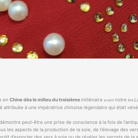
te en
Chine dès le milieu du troisième
millénaire
notre
L
avant
ère.
e été attribuée à une impératrice chinoise légendaire qui était v
démontre peut-être une prise de conscience à la fois de l’antiqu
us les aspects de la production de la soie, de l’élevage des vers 
terdit d’exporter des vers à soie ou de révéler les secrets de la