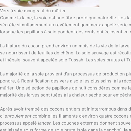
Vers à soie mangeant du mûrier
Comme la laine, la soie est une fibre protéique naturelle. Les l
sécrète simultanément un revêtement gommeux appelé séricine. Il
lorsque les papillons à soie pondent des œufs qui éclosent en c
La filature du cocon prend environ un mois de la vie de la larve 
se nourrissent de feuilles de chêne. La soie sauvage est récolt
et inégale, souvent appelée soie Tussah. Les soies brutes et Tus
La majorité de la soie provient d’un processus de production pl
pondre, à l’identification des vers à soie les plus sains, à la r
mûrier. Une sélection de papillons de nuit considérés comme les
majorité des larves sont tuées à la chaleur sèche pour empêcher 
Après avoir trempé des cocons entiers et ininterrompus dans d
d’
enroulement
combine les filaments d’environ quatre cocons e
processus appelé
lancer.
Les couches externes donnent souvent 
est laissée sous forme de soie brute (soie dans la gencive),
la 