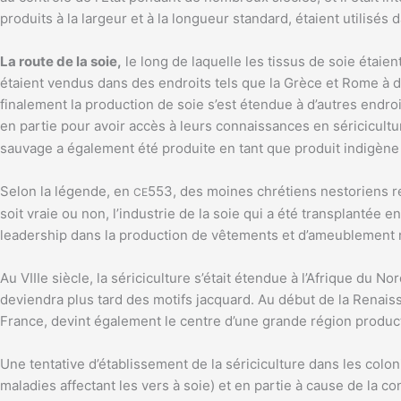
produits à la largeur et à la longueur standard, étaient utili
La route de la soie,
le long de laquelle les tissus de soie étaie
étaient vendus dans des endroits tels que la Grèce et Rome à de
finalement la production de soie s’est étendue à d’autres endroi
en partie pour avoir accès à leurs connaissances en séricicult
sauvage a également été produite en tant que produit indigène en
Selon la légende, en
553, des moines chrétiens nestoriens re
CE
soit vraie ou non, l’industrie de la soie qui a été transplanté
leadership dans la production de vêtements et d’ameublement 
Au VIIIe siècle, la sériciculture s’était étendue à l’Afrique du N
deviendra plus tard des motifs jacquard. Au début de la Renaiss
France, devint également le centre d’une grande région product
Une tentative d’établissement de la sériciculture dans les colon
maladies affectant les vers à soie) et en partie à cause de la co