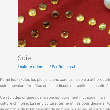
Soie
/
culture orientale
/ Par
Robe arabe
Parmi les textiles les plus anciens connus, la soie a été produi
soie pouvaient être filés en fils et tissés en textiles a ensuit
Ce récit des origines de la soie est purement mythique, mais il 
culture chinoise. La sériciculture, terme utilisé pour désigner to
au contrôle de l’État pendant de nombreux siècles, et il était in