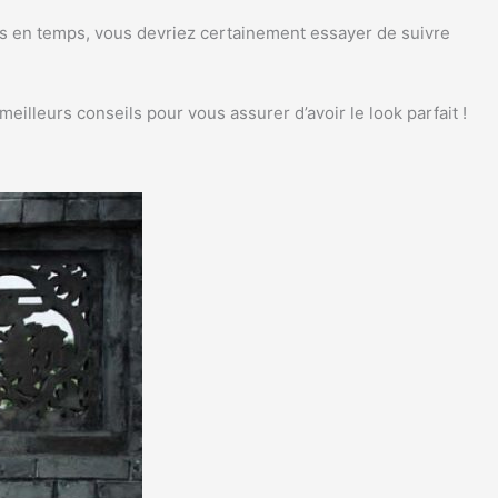
s en temps, vous devriez certainement essayer de suivre
eilleurs conseils pour vous assurer d’avoir le look parfait !