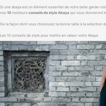
Si une abaya est un élément essentiel de votre belle garde-r
nos
10
meilleurs
conseils de style Abaya
qui vous donneront le
De la façon dont vous choisissez la bonne taille à la sélection d
Les 10 conseils de style pour mettre en valeur votre Abaya