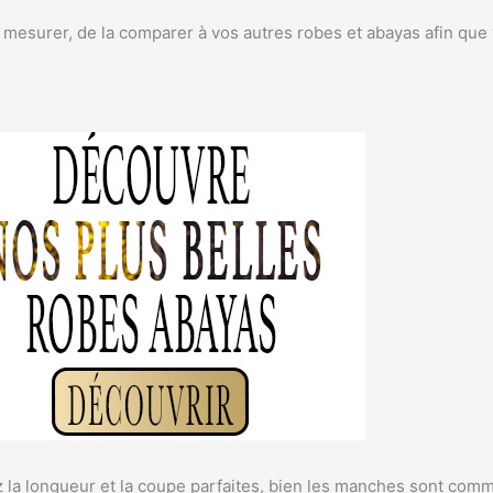
esurer, de la comparer à vos autres robes et abayas afin que vo
 la longueur et la coupe parfaites, bien les manches sont comme