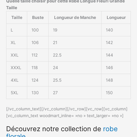
Quelle taille choisir pour cette Robe Longue Fleuri Grande
Taille
Taille
Buste
Longueur de Manche
Longueur
L
100
19
140
XL
106
21
142
XXL
112
22.5
144
XXXL
118
24
146
4XL
124
25.5
148
5XL
130
27
150
[/vc_column_text][/vc_column][/vc_row][vc_row][vc_column]
[vc_column_text woodmart_inline= »no » text_larger= »no »]
Découvrez notre collection de
robe
florale