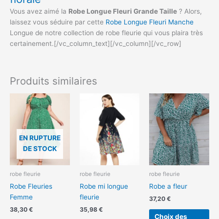
Vous avez aimé la
Robe Longue Fleuri Grande Taille
? Alors,
laissez vous séduire par cette
Robe Longue Fleuri Manche
Longue de notre collection de robe fleurie qui vous plaira très
certainement.[/vc_column_text][/vc_column][/vc_row]
Produits similaires
Ce
Ce
produit
pro
a
a
plusieurs
plu
EN RUPTURE
variations.
var
DE STOCK
Les
Le
options
opt
peuvent
pe
robe fleurie
robe fleurie
robe fleurie
être
êtr
Robe Fleuries
Robe mi longue
Robe a fleur
choisies
cho
Femme
fleurie
37,20
€
sur
sur
38,30
€
35,98
€
Choix des
la
la