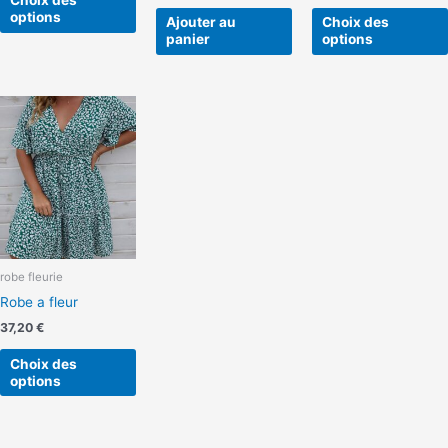
Choix des
la
options
Ajouter au
Choix des
page
panier
options
du
produit
Ce
produit
a
plusieurs
variations.
Les
options
peuvent
robe fleurie
être
Robe a fleur
choisies
sur
37,20
€
la
Choix des
page
options
du
produit