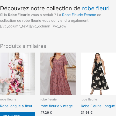
Découvrez notre collection de
robe fleuri
Si la
Robe Fleurie
vous a séduit ? La
Robe Fleurie Femme
de
collection de robe fleurie vous conviendra également.
[/vc_column_text][/vc_column][/vc_row]
Produits similaires
Ce
produit
a
plusieurs
variations.
Les
options
peuvent
robe fleurie
robe fleurie
robe fleurie
être
Robe longue a fleur
robe fleurie vintage
Robe Fleurie Longue
choisies
sur
47,26
€
31,98
€