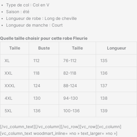
Type de col : Col en V
Saison : été
Longueur de robe : Long de cheville
Longueur de manche : Court
Quelle taille choisir pour cette robe Fleurie
Taille
Buste
Taille
Longueur
XL
112
76-112
135
XXL
118
82-118
136
XXXL
124
88-124
137
4XL
130
94-130
138
5XL
136
100-136
139
[/vc_column_text][/vc_column][/vc_row][vc_row][vc_column]
[vc_column_text woodmart_inline= »no » text_larger= »no »]