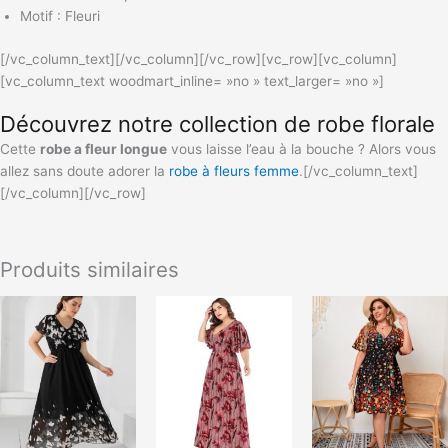
Motif : Fleuri
[/vc_column_text][/vc_column][/vc_row][vc_row][vc_column]
[vc_column_text woodmart_inline= »no » text_larger= »no »]
Découvrez notre collection de robe florale
Cette
robe a fleur longue
vous laisse l’eau à la bouche ? Alors vous
allez sans doute adorer la
robe à fleurs femme
.[/vc_column_text]
[/vc_column][/vc_row]
Produits similaires
Ce
produit
a
plusieurs
variations.
Les
options