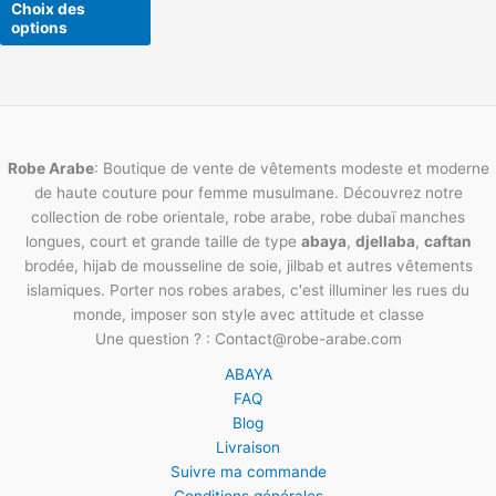
Choix des
la
options
page
du
produit
Robe Arabe
: Boutique de vente de vêtements modeste et moderne
de haute couture pour femme musulmane. Découvrez notre
collection de robe orientale, robe arabe, robe dubaï manches
longues, court et grande taille de type
abaya
,
djellaba
,
caftan
brodée, hijab de mousseline de soie, jilbab et autres vêtements
islamiques. Porter nos robes arabes, c'est illuminer les rues du
monde, imposer son style avec attitude et classe
Une question ? : Contact@robe-arabe.com
ABAYA
FAQ
Blog
Livraison
Suivre ma commande