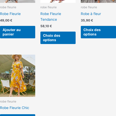
peuvent
robe fleurie
robe fleurie
robe fleurie
être
Robe Fleurie
Robe Fleurie
Robe à fleur
choisies
Tendance
sur
49,00
€
35,90
€
la
58,10
€
Ajouter au
Choix des
page
panier
options
Choix des
du
options
produit
Ce
produit
a
plusieurs
variations.
Les
options
peuvent
robe fleurie
être
Robe Fleurie Chic
choisies
sur