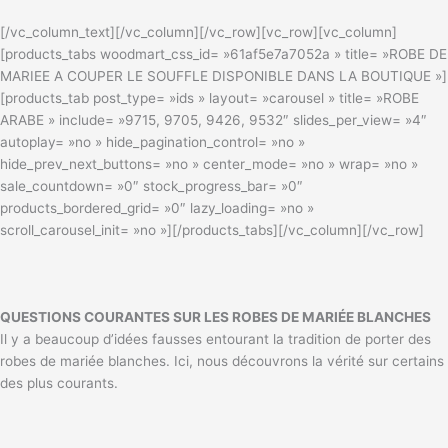
[/vc_column_text][/vc_column][/vc_row][vc_row][vc_column]
[products_tabs woodmart_css_id= »61af5e7a7052a » title= »ROBE DE
MARIEE A COUPER LE SOUFFLE DISPONIBLE DANS LA BOUTIQUE »]
[products_tab post_type= »ids » layout= »carousel » title= »ROBE
ARABE » include= »9715, 9705, 9426, 9532″ slides_per_view= »4″
autoplay= »no » hide_pagination_control= »no »
hide_prev_next_buttons= »no » center_mode= »no » wrap= »no »
sale_countdown= »0″ stock_progress_bar= »0″
products_bordered_grid= »0″ lazy_loading= »no »
scroll_carousel_init= »no »][/products_tabs][/vc_column][/vc_row]
QUESTIONS COURANTES SUR LES ROBES DE MARIÉE BLANCHES
Il y a beaucoup d’idées fausses entourant la tradition de porter des
robes de mariée blanches. Ici, nous découvrons la vérité sur certains
des plus courants.