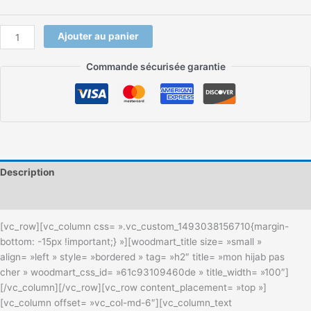
Ajouter au panier
Commande sécurisée garantie
Description
Informations complémentaires
[vc_row][vc_column css= ».vc_custom_1493038156710{margin-
bottom: -15px !important;} »][woodmart_title size= »small »
align= »left » style= »bordered » tag= »h2″ title= »mon hijab pas
cher » woodmart_css_id= »61c93109460de » title_width= »100″]
[/vc_column][/vc_row][vc_row content_placement= »top »]
[vc_column offset= »vc_col-md-6″][vc_column_text