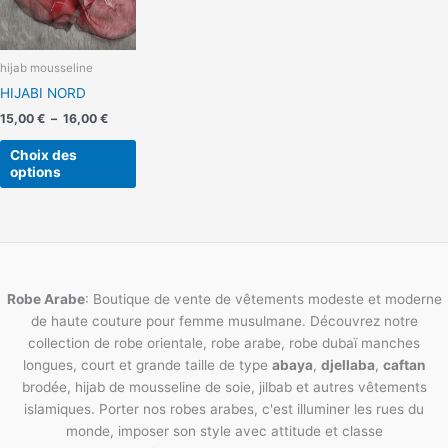
Les
options
peuvent
hijab mousseline
être
HIJABI NORD
choisies
sur
15,00
€
–
16,00
€
la
Choix des
page
options
du
produit
Robe Arabe
: Boutique de vente de vêtements modeste et moderne
de haute couture pour femme musulmane. Découvrez notre
collection de robe orientale, robe arabe, robe dubaï manches
longues, court et grande taille de type
abaya
,
djellaba
,
caftan
brodée, hijab de mousseline de soie, jilbab et autres vêtements
islamiques. Porter nos robes arabes, c'est illuminer les rues du
monde, imposer son style avec attitude et classe