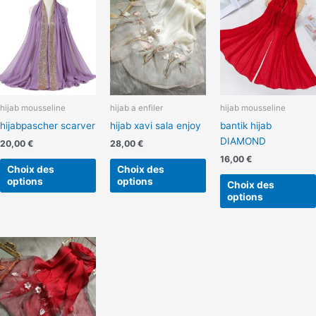
produit
produit
a
a
plusieurs
plusieurs
variations.
variations.
Les
Les
options
options
peuvent
peuvent
hijab mousseline
hijab a enfiler
hijab mousseline
être
être
hijabpascher scarver
hijab xavi sala enjoy
bantik hijab
choisies
choisies
DIAMOND
sur
sur
20,00
€
28,00
€
la
la
16,00
€
Choix des
Choix des
page
page
options
options
Choix des
du
du
options
produit
produit
Plage
Ce
de
produit
prix :
a
15,00 €
à
plusieurs
16,00 €
variations.