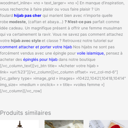
woodmart_inline= »no » text_larger= »no »] En manque d’inspiration,
vous recherche à faire plaisir ou vous faire plaisir ? Un
foulard
hijab pas cher
qui marient bien avec n’importe quelle
robe
modeste,
(caftan et abaya…)
? N’est-ce pas
parfait comme
idée cadeau. Un magnifique présent à offrir une femme musulman
qui va certainement la ravir. Vous ne savez pas comment attachez
votre
hijab avec style
et classe ? Retrouvez notre tutoriel sur
comment attacher et porter votre hijab
Nos hijabs ne sont pas
forcément vendus avec une épingle pour
voile islamique,
pensez à
acheter des
épinglés pour hijab
dans notre boutique
[/vc_column_text][vc_btn title= »Acheter votre hijab »
link= »url:%23″][/vc_column][vc_column offset= »vc_col-md-6″]
[vc_gallery type= »image_grid » images= »10422,10421,10418,10414″
img_size= »medium » onclick= » » title= »voiles femme »]
[/vc_column][/vc_row]
Produits similaires
Ce
Ce