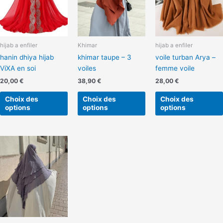
variations.
variations.
Les
Les
options
options
peuvent
peuvent
hijab a enfiler
Khimar
hijab a enfiler
être
être
hanin dhiya hijab
khimar taupe – 3
voile turban Arya –
choisies
choisies
ViXA en soi
voiles
femme voile
sur
sur
la
la
20,00
€
38,90
€
28,00
€
page
page
Choix des
Choix des
Choix des
du
du
options
options
options
produit
produit
Ce
produit
a
plusieurs
variations.
Les
options
peuvent