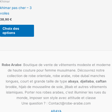
Khimar
être
khimar pas cher – 3
choisies
voiles
sur
la
38,90
€
page
Choix des
du
options
produit
Robe Arabe
: Boutique de vente de vêtements modeste et moderne
de haute couture pour femme musulmane. Découvrez notre
collection de robe orientale, robe arabe, robe dubaï manches
longues, court et grande taille de type
abaya
,
djellaba
,
caftan
brodée, hijab de mousseline de soie, jilbab et autres vêtements
islamiques. Porter nos robes arabes, c'est illuminer les rues du
monde, imposer son style avec attitude et classe
Une question ? : Contact@robe-arabe.com
ABAYA