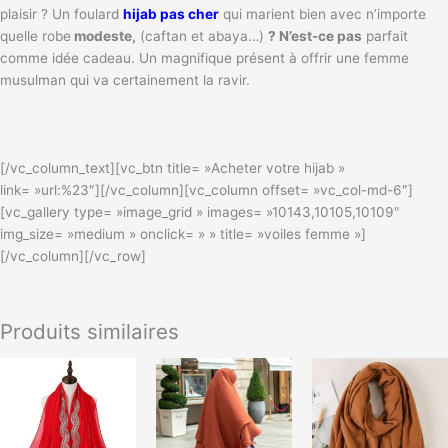
plaisir ? Un foulard
hijab pas cher
qui marient bien avec n’importe
quelle robe
modeste,
(caftan et abaya…)
? N’est-ce pas
parfait
comme idée cadeau. Un magnifique présent à offrir une femme
musulman qui va certainement la ravir.
[/vc_column_text][vc_btn title= »Acheter votre hijab »
link= »url:%23″][/vc_column][vc_column offset= »vc_col-md-6″]
[vc_gallery type= »image_grid » images= »10143,10105,10109″
img_size= »medium » onclick= » » title= »voiles femme »]
[/vc_column][/vc_row]
Produits similaires
Ce
Ce
produit
produit
a
a
plusieurs
plusieurs