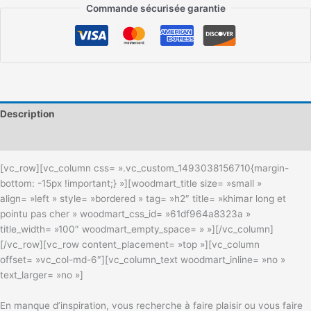
Commande sécurisée garantie
Description
Informations complémentaires
[vc_row][vc_column css= ».vc_custom_1493038156710{margin-
bottom: -15px !important;} »][woodmart_title size= »small »
align= »left » style= »bordered » tag= »h2″ title= »khimar long et
pointu pas cher » woodmart_css_id= »61df964a8323a »
title_width= »100″ woodmart_empty_space= » »][/vc_column]
[/vc_row][vc_row content_placement= »top »][vc_column
offset= »vc_col-md-6″][vc_column_text woodmart_inline= »no »
text_larger= »no »]
En manque d’inspiration, vous recherche à faire plaisir ou vous faire