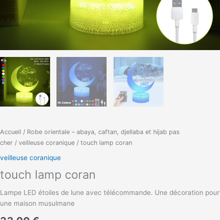
Accueil
/
Robe orientale – abaya, caftan, djellaba et hijab pas
cher
/
veilleuse coranique
/ touch lamp coran
veilleuse coranique
touch lamp coran
Lampe LED étoiles de lune avec télécommande. Une décoration pour
une maison musulmane