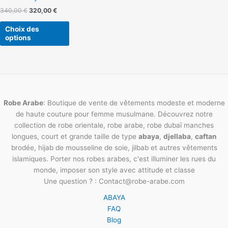
page
340,00
€
320,00
€
du
produit
Choix des
options
Robe Arabe
: Boutique de vente de vêtements modeste et moderne
de haute couture pour femme musulmane. Découvrez notre
collection de robe orientale, robe arabe, robe dubaï manches
longues, court et grande taille de type
abaya
,
djellaba
,
caftan
brodée, hijab de mousseline de soie, jilbab et autres vêtements
islamiques. Porter nos robes arabes, c'est illuminer les rues du
monde, imposer son style avec attitude et classe
Une question ? : Contact@robe-arabe.com
ABAYA
FAQ
Blog