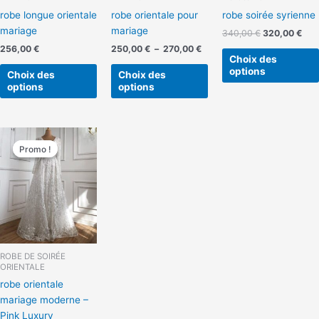
choisies
choisies
robe longue orientale
robe orientale pour
robe soirée syrienne
sur
sur
mariage
mariage
340,00
€
320,00
€
la
la
256,00
€
250,00
€
–
270,00
€
page
page
Choix des
du
du
options
Choix des
Choix des
produit
produit
options
options
Le
Le
Ce
prix
prix
Promo !
Promo !
produit
initial
actuel
a
était :
est :
340,00 €.
320,00 €.
plusieurs
variations.
Les
options
peuvent
ROBE DE SOIRÉE
être
ORIENTALE
choisies
robe orientale
sur
mariage moderne –
la
Pink Luxury