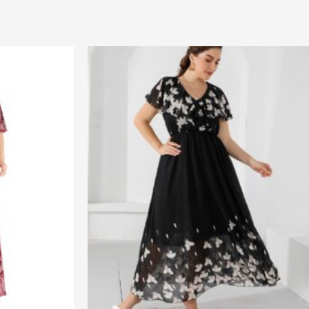
duit
sieurs
iations.
ions
vent
e
isies
ge
duit