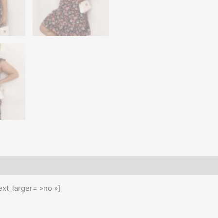
xt_larger= »no »]