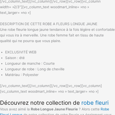
[/vc_column_text][/vc_column][/vc_row][vc_row][vc_column
width= »2/3″][vc_column_text woodmart_inline= »no »
text_larger= »no »]
DESCRIPTION DE CETTE ROBE A FLEURS LONGUE JAUNE
Une robe fleurie longue jaune tendance à la fois légère et confortable
qui vous ira à merveille. Une robe femme fait en tissu de haute
qualité qui ne pourra que vous plaire.
EXCLUSIVITÉ WEB
Saison : été
Longueur de manche : Courte
Longueur de robe : Long de cheville
Matériau : Polyester
[/vc_column_text][/vc_column][/vc_row][vc_row][vc_column]
[vc_column_text woodmart_inline= »no » text_larger= »no »]
Découvrez notre collection de
robe fleuri
Vous avez aimé la
Robe Longue Jaune Fleurie
? Alors cette
Robe
Fleuri Longue
de notre collection de robe fleurie va également vous