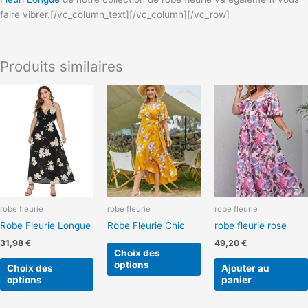
faire vibrer.[/vc_column_text][/vc_column][/vc_row]
Produits similaires
Ce
Ce
produit
produit
a
a
plusieurs
plusieurs
variations.
variations.
Les
Les
options
options
peuvent
peuvent
robe fleurie
robe fleurie
robe fleurie
être
être
Robe Fleurie Longue
Robe Fleurie Chic
robe fleurie rose
choisies
choisies
sur
sur
31,98
€
49,20
€
Choix des
la
la
options
Choix des
Ajouter au
page
page
options
panier
du
du
produit
produit