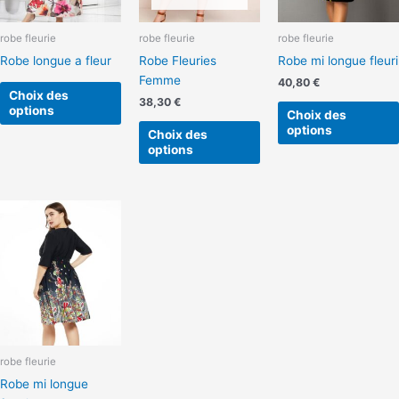
options
options
peuvent
peuvent
robe fleurie
robe fleurie
robe fleurie
être
être
Robe longue a fleur
Robe Fleuries
Robe mi longue fleuri
choisies
choisies
Femme
sur
sur
40,80
€
Choix des
la
la
38,30
€
options
Choix des
page
page
options
Choix des
du
du
options
produit
produit
robe fleurie
Robe mi longue