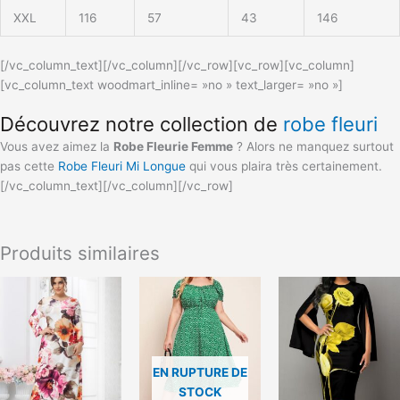
XXL
116
57
43
146
[/vc_column_text][/vc_column][/vc_row][vc_row][vc_column]
[vc_column_text woodmart_inline= »no » text_larger= »no »]
Découvrez notre collection de
robe fleuri
Vous avez aimez la
Robe Fleurie Femme
? Alors ne manquez surtout
pas cette
Robe Fleuri Mi Longue
qui vous plaira très certainement.
[/vc_column_text][/vc_column][/vc_row]
Produits similaires
Ce
Ce
produit
produit
a
a
plusieurs
plusieurs
variations.
variations.
EN RUPTURE DE
Les
Les
STOCK