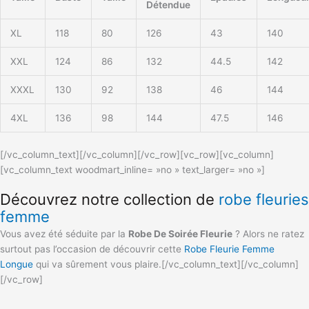
Détendue
XL
118
80
126
43
140
XXL
124
86
132
44.5
142
XXXL
130
92
138
46
144
4XL
136
98
144
47.5
146
[/vc_column_text][/vc_column][/vc_row][vc_row][vc_column]
[vc_column_text woodmart_inline= »no » text_larger= »no »]
Découvrez notre collection de
robe fleuries
femme
Vous avez été séduite par la
Robe De Soirée Fleurie
? Alors ne ratez
surtout pas l’occasion de découvrir cette
Robe Fleurie Femme
Longue
qui va sûrement vous plaire.[/vc_column_text][/vc_column]
[/vc_row]