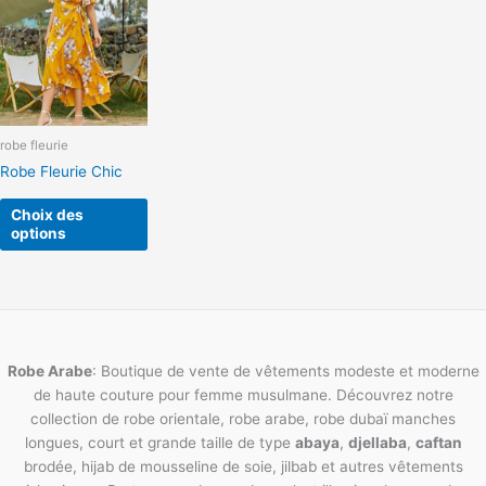
a
plusieurs
variations.
Les
options
peuvent
robe fleurie
être
Robe Fleurie Chic
choisies
sur
Choix des
la
options
page
du
produit
Robe Arabe
: Boutique de vente de vêtements modeste et moderne
de haute couture pour femme musulmane. Découvrez notre
collection de robe orientale, robe arabe, robe dubaï manches
longues, court et grande taille de type
abaya
,
djellaba
,
caftan
brodée, hijab de mousseline de soie, jilbab et autres vêtements