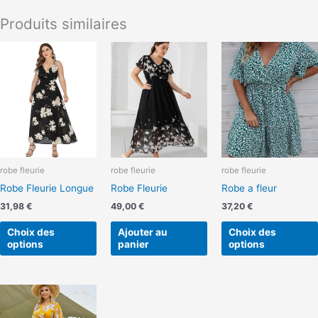
Produits similaires
Ce
produit
a
plusieurs
variations.
Les
options
peuvent
robe fleurie
robe fleurie
robe fleurie
être
Robe Fleurie Longue
Robe Fleurie
Robe a fleur
choisies
sur
31,98
€
49,00
€
37,20
€
la
Choix des
Ajouter au
Choix des
page
options
panier
options
du
produit
Ce
produit