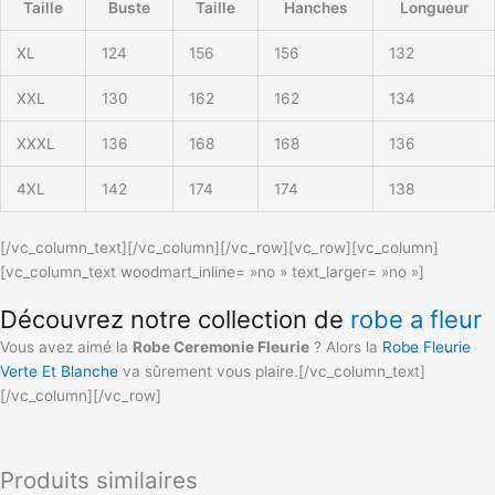
Taille
Buste
Taille
Hanches
Longueur
XL
124
156
156
132
XXL
130
162
162
134
XXXL
136
168
168
136
4XL
142
174
174
138
[/vc_column_text][/vc_column][/vc_row][vc_row][vc_column]
[vc_column_text woodmart_inline= »no » text_larger= »no »]
Découvrez notre collection de
robe a fleur
Vous avez aimé la
Robe Ceremonie Fleurie
? Alors la
Robe Fleurie
Verte Et Blanche
va sûrement vous plaire.[/vc_column_text]
[/vc_column][/vc_row]
Produits similaires