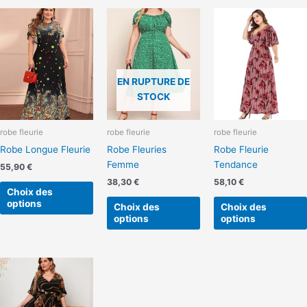
Ce
Ce
produit
produit
a
a
plusieurs
plusieurs
variations.
variations.
EN RUPTURE DE
Les
Les
STOCK
options
options
peuvent
peuvent
robe fleurie
robe fleurie
robe fleurie
être
être
Robe Longue Fleurie
Robe Fleuries
Robe Fleurie
choisies
choisies
Femme
Tendance
sur
sur
55,90
€
la
la
38,30
€
58,10
€
Choix des
page
page
options
Choix des
Choix des
du
du
options
options
produit
produit