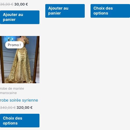
36,99
€
30,00
€
Ajouter au
Choix des
panier
options
Ajouter au
panier
Le
Le
Ce
prix
prix
Promo !
Promo !
produit
initial
actuel
a
était :
est :
340,00 €.
320,00 €.
plusieurs
variations.
Les
options
peuvent
robe de mariée
être
marocaine
choisies
robe soirée syrienne
sur
340,00
€
320,00
€
la
page
Choix des
du
options
produit