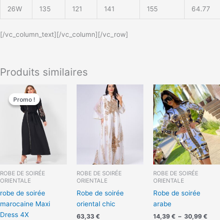
26W
135
121
141
155
64.77
[/vc_column_text][/vc_column][/vc_row]
Produits similaires
Le
Le
Plag
prix
prix
de
Promo !
Promo !
initial
actuel
prix 
était :
est :
14,3
36,99 €.
30,00 €.
à
30,9
ROBE DE SOIRÉE
ROBE DE SOIRÉE
ROBE DE SOIRÉE
ORIENTALE
ORIENTALE
ORIENTALE
robe de soirée
Robe de soirée
Robe de soirée
marocaine Maxi
oriental chic
arabe
Dress 4X
63,33
€
14,39
€
–
30,99
€