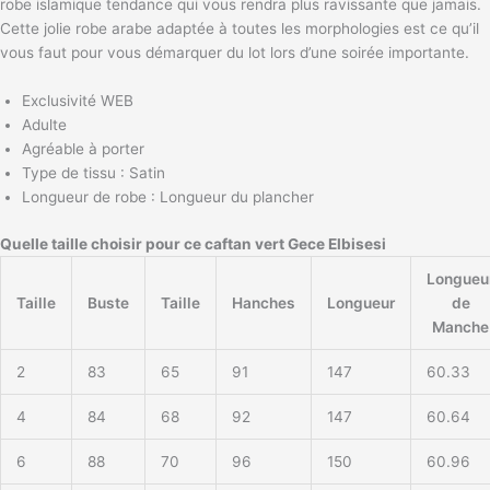
robe islamique tendance qui vous rendra plus ravissante que jamais.
Cette jolie robe arabe adaptée à toutes les morphologies est ce qu’il
vous faut pour vous démarquer du lot lors d’une soirée importante.
Exclusivité WEB
Adulte
Agréable à porter
Type de tissu : Satin
Longueur de robe : Longueur du plancher
Quelle taille choisir pour ce caftan vert Gece Elbisesi
Longueu
Taille
Buste
Taille
Hanches
Longueur
de
Manche
2
83
65
91
147
60.33
4
84
68
92
147
60.64
6
88
70
96
150
60.96