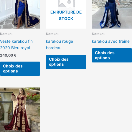
plusieurs
plusieurs
variations.
variations.
EN RUPTURE DE
Les
Les
STOCK
options
options
peuvent
peuvent
Karakou
Karakou
Karakou
être
être
Veste karakou fin
karakou rouge
karakou avec traine
choisies
choisies
2020 Bleu royal
bordeau
sur
sur
Choix des
la
la
240,00
€
options
Choix des
page
page
options
Choix des
du
du
options
produit
produit
Ce
produit
a
plusieurs
variations.
Les
options