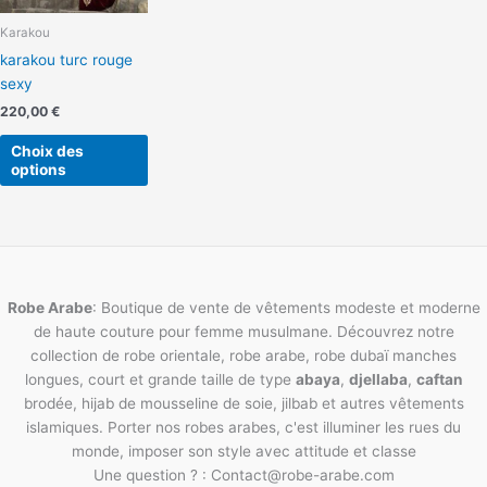
peuvent
Karakou
être
karakou turc rouge
choisies
sexy
sur
la
220,00
€
page
Choix des
du
options
produit
Robe Arabe
: Boutique de vente de vêtements modeste et moderne
de haute couture pour femme musulmane. Découvrez notre
collection de robe orientale, robe arabe, robe dubaï manches
longues, court et grande taille de type
abaya
,
djellaba
,
caftan
brodée, hijab de mousseline de soie, jilbab et autres vêtements
islamiques. Porter nos robes arabes, c'est illuminer les rues du
monde, imposer son style avec attitude et classe
Une question ? : Contact@robe-arabe.com