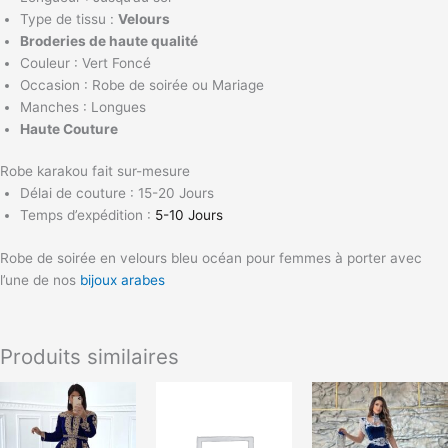
Type de tissu :
Velours
Broderies de haute qualité
Couleur : Vert Foncé
Occasion : Robe de soirée ou Mariage
Manches : Longues
Haute Couture
Robe karakou fait sur-mesure
Délai de couture :
15-20
Jours
Temps d’expédition :
5-10 Jours
Robe de soirée en velours bleu océan pour femmes à porter avec
l’une de nos
bijoux arabes
Produits similaires
Ce
Ce
produit
produit
a
a