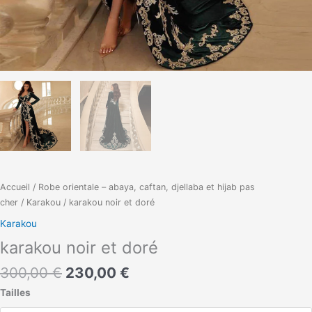
Accueil
/
Robe orientale – abaya, caftan, djellaba et hijab pas
cher
/
Karakou
/ karakou noir et doré
Karakou
karakou noir et doré
300,00
€
230,00
€
Tailles