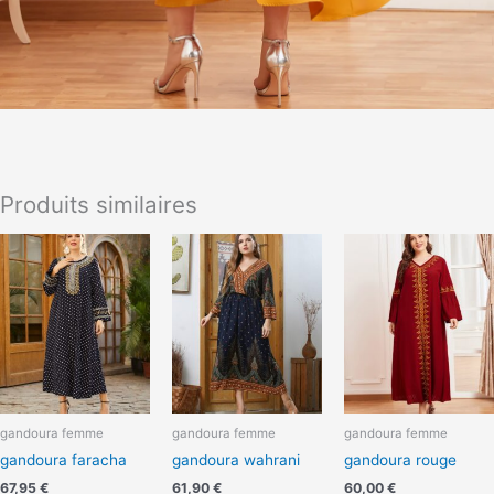
Produits similaires
gandoura femme
gandoura femme
gandoura femme
gandoura faracha
gandoura wahrani
gandoura rouge
67,95
€
61,90
€
60,00
€