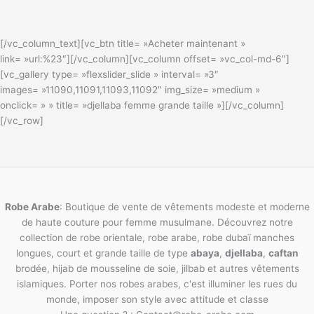
[/vc_column_text][vc_btn title= »Acheter maintenant »
link= »url:%23″][/vc_column][vc_column offset= »vc_col-md-6″]
[vc_gallery type= »flexslider_slide » interval= »3″
images= »11090,11091,11093,11092″ img_size= »medium »
onclick= » » title= »djellaba femme grande taille »][/vc_column]
[/vc_row]
Robe Arabe
: Boutique de vente de vêtements modeste et moderne
de haute couture pour femme musulmane. Découvrez notre
collection de robe orientale, robe arabe, robe dubaï manches
longues, court et grande taille de type
abaya
,
djellaba
,
caftan
brodée, hijab de mousseline de soie, jilbab et autres vêtements
islamiques. Porter nos robes arabes, c'est illuminer les rues du
monde, imposer son style avec attitude et classe