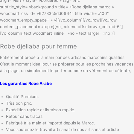
align= »left » style= »bordered » tag= »h2″
subtitle_style= »background » title= »Robe djellaba maroc »
woodmart_css_id= »62783c5dd0664″ title_width= »100″
woodmart_empty_space= » »][/vc_column][/vc_row][vc_row
content_placement= »top »][vc_column offset= »vc_col-md-6″]
[vc_column_text woodmart_inline= »no » text_larger= »no »]
Robe djellaba pour femme
Entièrement brodé à la main par des artisans marocains qualifiés.
C’est le moment idéal pour se préparer pour les prochaines vacances
à la plage, ou simplement le porter comme un vêtement de détente,
Les garanties Robe Arabe
Qualité Premium.
Très bon prix.
Expédition rapide et livraison rapide.
Retour sans tracas
Fabriqué à la main et importé depuis le Maroc.
Vous soutenez le travail artisanat de nos artisans et artiste