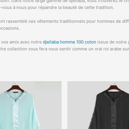
oin. Dans notre large gamme de djellaba, vous trouverez le cho
z-vous à nous pour répandre la beauté de cette tradition.
 rassemblé ces vêtements traditionnels pour hommes de différe
occasions.
 vos amis avec notre
djellaba homme 100 coton
issue de notre 
re collection vous fera vous sentir comme un vrai roi arabe su
Ce
Ce
produit
pro
a
a
plusieurs
plu
variations.
var
Les
Les
options
opt