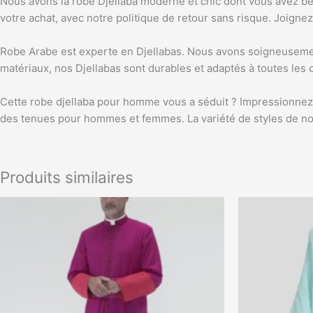
Nous avons la robe Djellaba moderne et chic dont vous avez bes
votre achat, avec notre politique de retour sans risque. Joigne
Robe Arabe est experte en Djellabas. Nous avons soigneusement
matériaux, nos Djellabas sont durables et adaptés à toutes les 
Cette robe djellaba pour homme vous a séduit ? Impressionnez
des tenues pour hommes et femmes. La variété de styles de not
Produits similaires
Ce
produit
a
plusieurs
variations.
Les
options