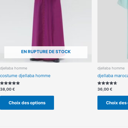
peuvent
être
choisies
sur
la
page
du
produit
EN RUPTURE DE STOCK
djellaba homme
djellaba homme
costume djellaba homme
djellaba maro
Note
Note
38,00
€
36,00
€
5.00
4.67
sur 5
sur 5
Choix des options
Choix des 