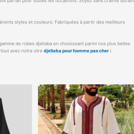
ix parfait pour toutes les occasions. Soyez sans crainte durant
nts styles et couleurs. Fabriquées à partir des meilleurs
gamme de robes djellaba en choisissant parmi nos plus belles
rtout avec notre otre
djellaba pour homme pas cher
i.
Ce
duit
produit
a
sieurs
plusieurs
iations.
variations.
Les
ions
options