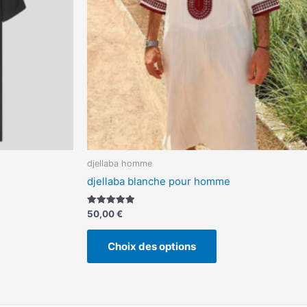
vent
peuvent
e
être
isies
choisies
sur
la
ge
page
du
duit
produit
djellaba homme
djellaba blanche pour homme
Note
50,00
€
5.00
sur 5
Choix des options