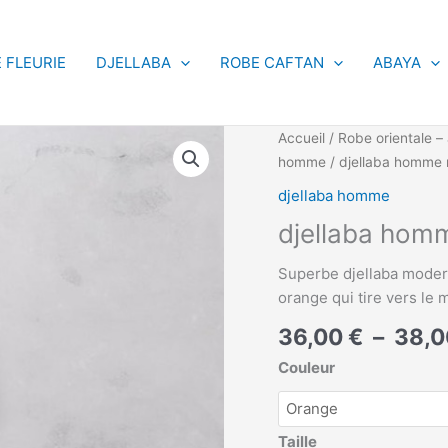
 FLEURIE
DJELLABA
ROBE CAFTAN
ABAYA
quantité
Accueil
/
Robe orientale – 
de
homme
/ djellaba homme
djellaba
djellaba homme
homme
djellaba hom
moderne
Superbe djellaba moder
orange qui tire vers le 
36,00
€
–
38,
Couleur
Taille