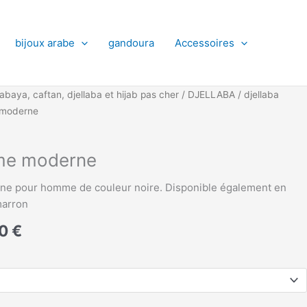
bijoux arabe
gandoura
Accessoires
Plage
abaya, caftan, djellaba et hijab pas cher
/
DJELLABA
/
djellaba
de
 moderne
prix :
36,00 €
me moderne
à
38,00 €
ne pour homme de couleur noire. Disponible également en
marron
00
€