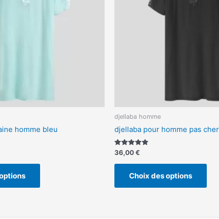
peuvent
peu
être
êtr
choisies
cho
sur
sur
la
la
page
pa
du
du
produit
pro
djellaba homme
caine homme bleu
djellaba pour homme pas cher
Note
36,00
€
5.00
sur 5
options
Choix des options