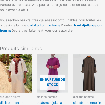
Parcourez notre site Web pour un aperçu complet de tout ce que
nous avons à offrir.
Vous recherchez d’autres djellabas incontournables pour toutes les
occasions la robe
djellaba homme beige
& notre
haut djellaba pour
homme
Devrais parfaitement vous correspondre.
Produits similaires
Ce
Ce
produit
produit
a
a
plusieurs
plusieurs
variations.
variations.
EN RUPTURE DE
Les
Les
STOCK
options
options
peuvent
peuvent
djellaba homme
djellaba homme
djellaba homme
être
être
djellaba blanche
costume djellaba
djellaba homme lin
choisies
choisies