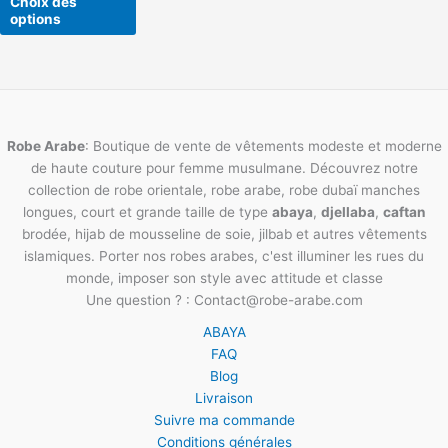
Choix des
du
options
produit
Robe Arabe
: Boutique de vente de vêtements modeste et moderne
de haute couture pour femme musulmane. Découvrez notre
collection de robe orientale, robe arabe, robe dubaï manches
longues, court et grande taille de type
abaya
,
djellaba
,
caftan
brodée, hijab de mousseline de soie, jilbab et autres vêtements
islamiques. Porter nos robes arabes, c'est illuminer les rues du
monde, imposer son style avec attitude et classe
Une question ? : Contact@robe-arabe.com
ABAYA
FAQ
Blog
Livraison
Suivre ma commande
Conditions générales