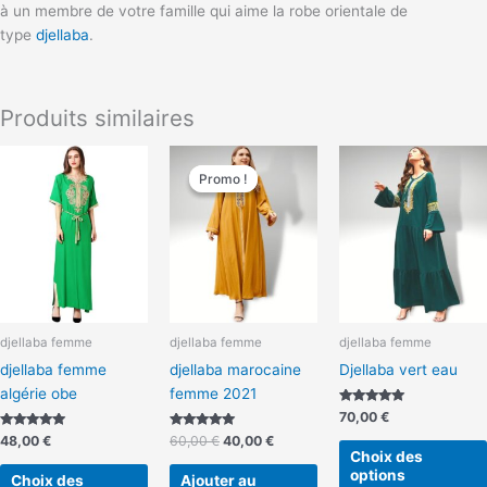
à un membre de votre famille qui aime la robe orientale de
type
djellaba
.
Produits similaires
Le
Le
Ce
prix
prix
Promo !
Promo !
produit
initial
actuel
a
était :
est :
60,00 €.
40,00 €.
plusieurs
variations.
Les
options
peuvent
djellaba femme
djellaba femme
djellaba femme
être
djellaba femme
djellaba marocaine
Djellaba vert eau
choisies
algérie obe
femme 2021
sur
Note
70,00
€
la
5.00
Note
Note
sur 5
48,00
€
60,00
€
40,00
€
page
5.00
5.00
Choix des
sur 5
sur 5
du
options
Choix des
Ajouter au