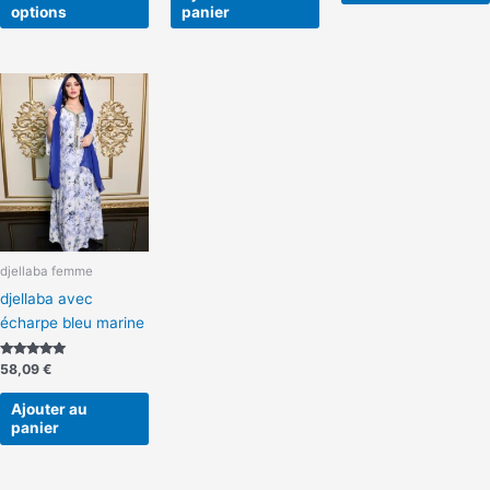
produit
options
panier
djellaba femme
djellaba avec
écharpe bleu marine
Note
58,09
€
5.00
sur 5
Ajouter au
panier