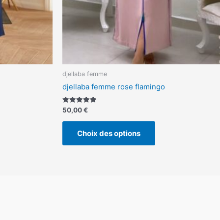
la
page
du
produit
djellaba femme
djellaba femme rose flamingo
Note
50,00
€
5.00
sur 5
Choix des options