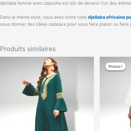
djellaba femme avec capuche est sûr de devenir l’un des éléme
Dans le même style, vous avez notre robe
djellaba africaine 
vous donner des idées cadeaux pour vous faire plaisir ou faire p
Produits similaires
Le
Ce
prix
Promo !
Promo !
produit
initial
a
était :
80,00 €.
plusieurs
variations.
Les
options
peuvent
être
choisies
sur