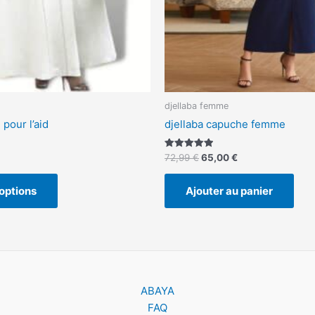
la
page
du
produit
djellaba femme
pour l’aid
djellaba capuche femme
Note
72,99
€
65,00
€
5.00
sur 5
options
Ajouter au panier
ABAYA
FAQ