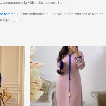
s, commandez la vôtre dès aujourd’hui !
aba femme
« . Une collection qui va vous faire tourner la tete et
e type djellaba.
Ce
produit
a
plusieurs
variations.
Les
options
peuvent
être
choisies
sur