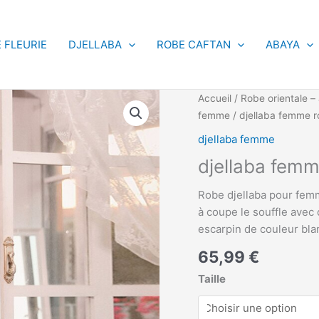
 FLEURIE
DJELLABA
ROBE CAFTAN
ABAYA
quantité
Accueil
/
Robe orientale – 
de
femme
/ djellaba femme r
djellaba
djellaba femme
femme
djellaba femm
rouge
-
Robe djellaba pour femm
rida
à coupe le souffle avec
escarpin de couleur bla
65,99
€
Taille