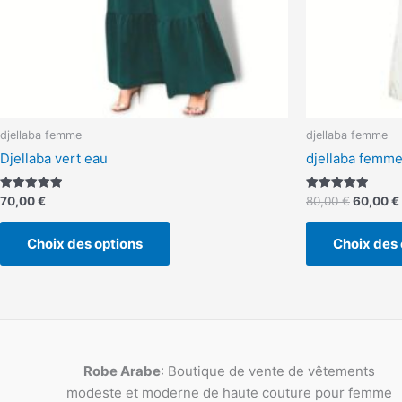
la
page
du
produit
djellaba femme
djellaba femme
Djellaba vert eau
djellaba femme 
Note
Note
70,00
€
80,00
€
60,00
€
5.00
5.00
sur 5
sur 5
Choix des options
Choix des 
Robe Arabe
: Boutique de vente de vêtements
modeste et moderne de haute couture pour femme