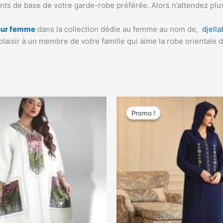
nts de base de votre garde-robe préférée. Alors n’attendez plu
pour femme
dans la collection dédie au femme au nom de,
djell
laisir à un membre de votre famille qui aime la robe orientale d
Le
Le
Le
Ce
prix
prix
prix
Promo !
Promo !
produit
actuel
initial
actuel
a
est :
était :
est :
60,00 €.
72,99 €.
65,00 €.
plusieurs
variations.
Les
options
peuvent
être
choisies
sur