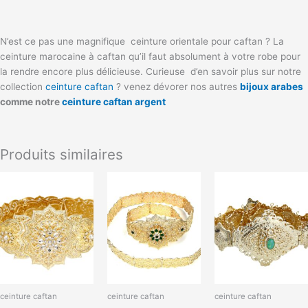
N’est ce pas une magnifique ceinture orientale pour caftan ? La
ceinture marocaine à caftan qu’il faut absolument à votre robe pour
la rendre encore plus délicieuse. Curieuse d’en savoir plus sur notre
collection
ceinture caftan
? venez dévorer nos autres
bijoux arabes
comme notre
ceinture caftan argent
Produits similaires
Plage
Plag
Ce
Ce
de
de
produit
produit
prix :
prix 
a
a
41,00 €
40,9
à
à
plusieurs
plusieurs
46,00 €
47,9
variations.
variations.
Les
Les
options
options
peuvent
peuvent
ceinture caftan
ceinture caftan
ceinture caftan
être
être