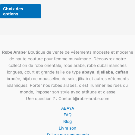
du
Choix des
produit
options
Robe Arabe
: Boutique de vente de vêtements modeste et moderne
de haute couture pour femme musulmane. Découvrez notre
collection de robe orientale, robe arabe, robe dubaï manches
longues, court et grande taille de type
abaya
,
djellaba
,
caftan
brodée, hijab de mousseline de soie, jilbab et autres vêtements
islamiques. Porter nos robes arabes, c'est illuminer les rues du
monde, imposer son style avec attitude et classe
Une question ? : Contact@robe-arabe.com
ABAYA
FAQ
Blog
Livraison
Suivre ma commande