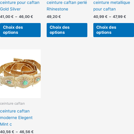
ceinture pour caftan
ceinture caftan perlé
ceinture metallique
choisies
choisies
Gold Silver
Rhinestone
pour caftan
sur
sur
la
la
41,00
€
–
46,00
€
49,20
€
40,99
€
–
47,99
€
page
page
Choix des
Choix des
Choix des
du
du
options
options
options
produit
produit
Plage
Ce
de
produit
prix :
a
40,56 €
à
plusieurs
46,56 €
variations.
Les
options
peuvent
ceinture caftan
être
ceinture caftan
choisies
moderne Elegent
sur
Mint c
la
page
40,56
€
–
46,56
€