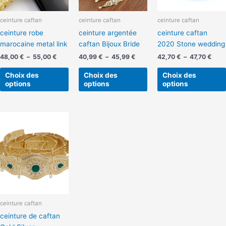
options
options
peuvent
peuvent
ceinture caftan
ceinture caftan
ceinture caftan
être
être
ceinture robe
ceinture argentée
ceinture caftan
choisies
choisies
marocaine metal link
caftan Bijoux Bride
2020 Stone wedding
sur
sur
la
la
48,00
€
–
55,00
€
40,99
€
–
45,99
€
42,70
€
–
47,70
€
page
page
Choix des
Choix des
Choix des
du
du
options
options
options
produit
produit
Ce
produit
a
plusieurs
variations.
Les
options
peuvent
ceinture caftan
être
ceinture de caftan
choisies