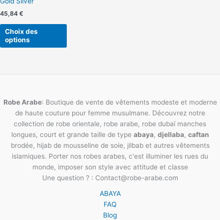
Gold Silver
sur
la
45,84
€
page
Choix des
du
options
produit
Robe Arabe
: Boutique de vente de vêtements modeste et moderne
de haute couture pour femme musulmane. Découvrez notre
collection de robe orientale, robe arabe, robe dubaï manches
longues, court et grande taille de type
abaya
,
djellaba
,
caftan
brodée, hijab de mousseline de soie, jilbab et autres vêtements
islamiques. Porter nos robes arabes, c'est illuminer les rues du
monde, imposer son style avec attitude et classe
Une question ? : Contact@robe-arabe.com
ABAYA
FAQ
Blog