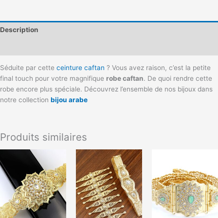
Description
Informations complémentaires
Séduite par cette
ceinture caftan
? Vous avez raison, c’est la petite
final touch pour votre magnifique
robe caftan
. De quoi rendre cette
robe encore plus spéciale. Découvrez l’ensemble de nos bijoux dans
notre collection
bijou arabe
Produits similaires
Plage
Plage
Plag
Ce
Ce
de
de
de
produit
produit
prix :
prix :
prix :
a
a
48,00 €
40,99 €
42,7
à
à
à
plusieurs
plusieurs
55,00 €
45,99 €
47,7
variations.
variations.
Les
Les