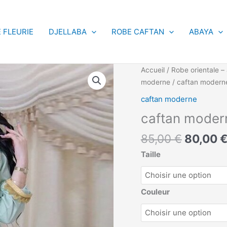
 FLEURIE
DJELLABA
ROBE CAFTAN
ABAYA
Le
quantité
Accueil
/
Robe orientale – 
prix
de
moderne
/ caftan moderne
initial
caftan
caftan moderne
était :
moderne
caftan modern
85,00 €
bleu
roi
85,00
€
80,00
Taille
Couleur