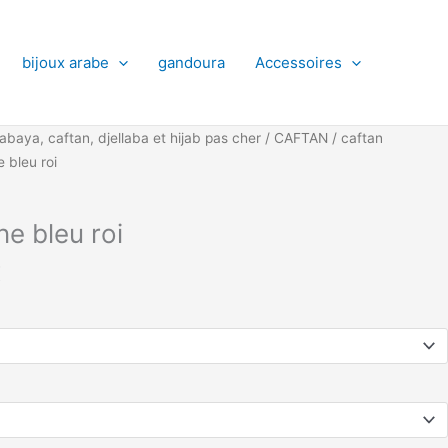
bijoux arabe
gandoura
Accessoires
Le
abaya, caftan, djellaba et hijab pas cher
/
CAFTAN
/
caftan
prix
 bleu roi
actuel
est :
e bleu roi
.
80,00 €.
€