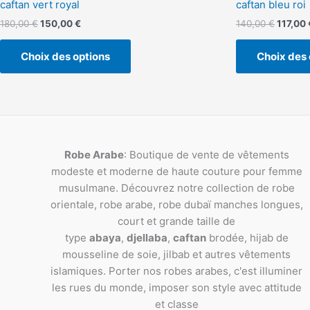
caftan vert royal
caftan bleu roi
180,00
€
150,00
€
140,00
€
117,00
Choix des options
Choix des 
Robe Arabe
: Boutique de vente de vêtements
modeste et moderne de haute couture pour femme
musulmane. Découvrez notre collection de robe
orientale, robe arabe, robe dubaï manches longues,
court et grande taille de
type
abaya
,
djellaba
,
caftan
brodée, hijab de
mousseline de soie, jilbab et autres vêtements
islamiques. Porter nos robes arabes, c'est illuminer
les rues du monde, imposer son style avec attitude
et classe