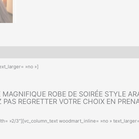
xt_larger= »no »]
 MAGNIFIQUE ROBE DE SOIRÉE STYLE AR
Z PAS REGRETTER VOTRE CHOIX EN PREN
th= »2/3″][vc_column_text woodmart_inline= »no » text_larger=