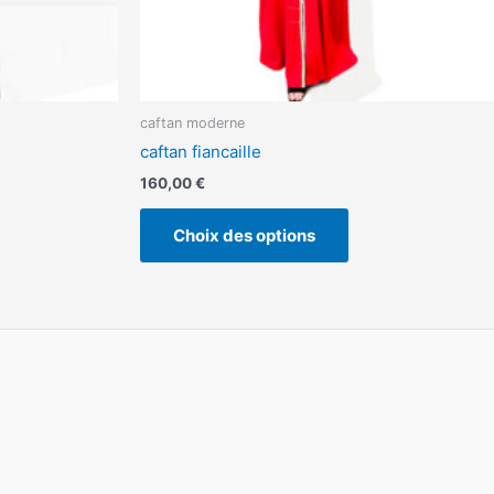
ge
page
du
duit
produit
caftan moderne
caftan fiancaille
160,00
€
Choix des options