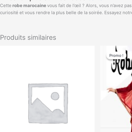
Cette
robe marocaine
vous fait de l’œil ? Alors, vous n’avez p
curiosité et vous rendre la plus belle de la soirée. Essayez not
Produits similaires
Le
prix
Promo !
Promo !
initial
était :
200,00