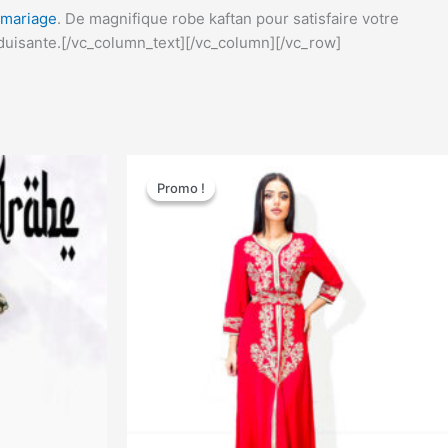
 mariage
. De magnifique robe kaftan pour satisfaire votre
duisante.
[/vc_column_text][/vc_column][/vc_row]
Ce
Promo !
Promo !
duit
produit
a
sieurs
plusieurs
iations.
variations.
Les
ions
options
vent
peuvent
e
être
isies
choisies
sur
la