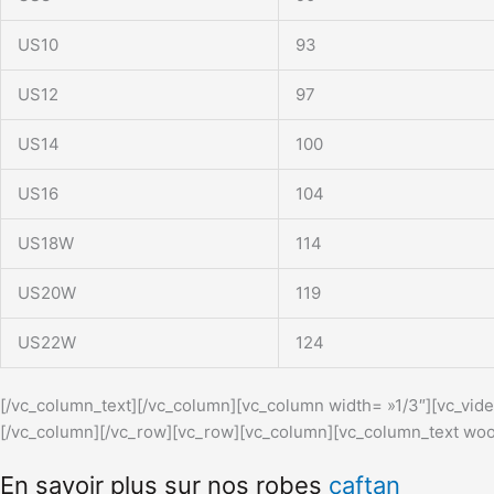
US10
93
US12
97
US14
100
US16
104
US18W
114
US20W
119
US22W
124
[/vc_column_text][/vc_column][vc_column width= »1/3″][vc_vi
[/vc_column][/vc_row][vc_row][vc_column][vc_column_text wood
En savoir plus sur nos robes
caftan