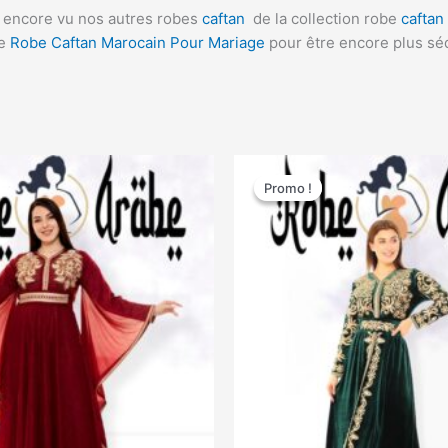
as encore vu nos autres robes
caftan
de la collection robe
caftan
re
Robe Caftan Marocain Pour Mariage
pour être encore plus sé
Le
Le
Le
Ce
Ce
prix
prix
prix
Promo !
Promo !
produit
pro
actuel
initial
actuel
a
a
est :
était :
est :
 €.
160,00 €.
200,00 €.
160,00 €.
plusieurs
plu
variations.
var
Les
Les
options
opt
peuvent
peu
être
êtr
choisies
cho
sur
sur
la
la