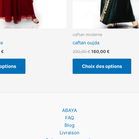
page
pa
du
du
produit
pro
caftan moderne
se
caftan oujda
0
€
200,00
€
160,00
€
options
Choix des options
ABAYA
FAQ
Blog
Livraison