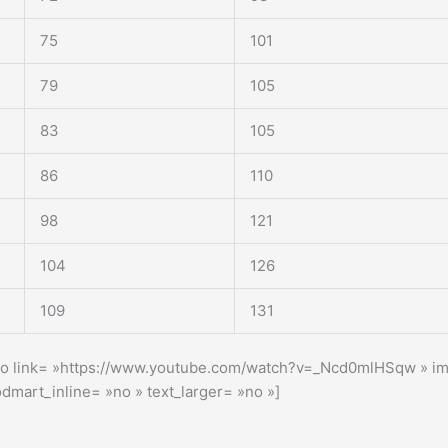
75
101
79
105
83
105
86
110
98
121
104
126
109
131
deo link= »https://www.youtube.com/watch?v=_Ncd0mlHSqw » ima
mart_inline= »no » text_larger= »no »]