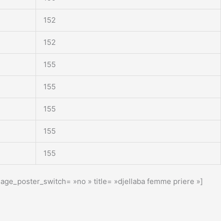
152
152
155
155
155
155
155
ge_poster_switch= »no » title= »djellaba femme priere »]