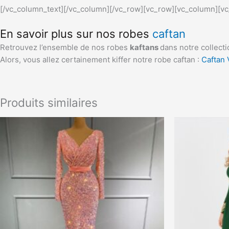
[/vc_column_text][/vc_column][/vc_row][vc_row][vc_column][vc
En savoir plus sur nos robes
caftan
Retrouvez l’ensemble de nos robes
kaftans
dans notre collecti
Alors, vous allez certainement kiffer notre robe caftan :
Caftan
Produits similaires
Ce
produit
a
plusieurs
variations.
Les
options
peuvent
être