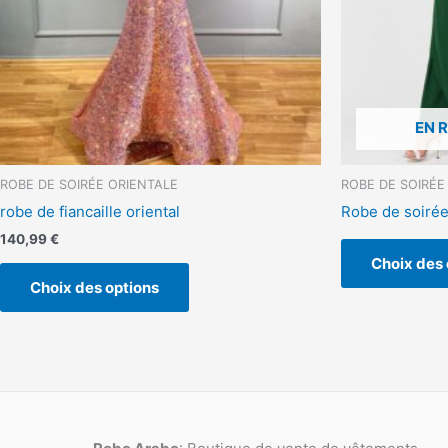
choisies
sur
la
page
du
produit
EN 
ROBE DE SOIRÉE ORIENTALE
ROBE DE SOIRÉE
robe de fiancaille oriental
Robe de soirée 
140,99
€
Choix des 
Choix des options