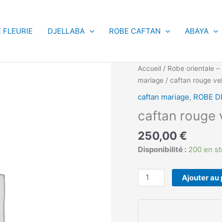
 FLEURIE
DJELLABA
ROBE CAFTAN
ABAYA
quantité
Accueil
/
Robe orientale – 
de
mariage
/ caftan rouge ve
caftan
caftan mariage
,
ROBE D
rouge
caftan rouge 
velour
250,00
€
Disponibilité :
200 en s
Ajouter au 