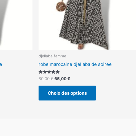
isies
choisies
sur
la
ge
page
du
duit
produit
djellaba femme
e
robe marocaine djellaba de soiree
Note
80,00
€
65,00
€
5.00
sur 5
Choix des options