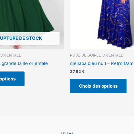
choisies
cho
sur
sur
la
la
page
pa
du
du
produit
pro
RUPTURE DE STOCK
 ORIENTALE
ROBE DE SOIRÉE ORIENTALE
grande taille orientale
djellaba bleu nuit – Retro Dam
27,82
€
options
Choix des options