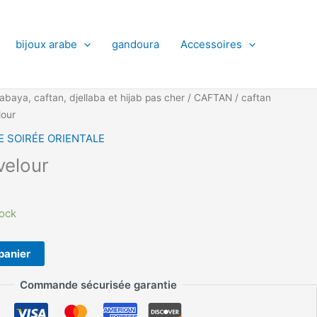
bijoux arabe
gandoura
Accessoires
abaya, caftan, djellaba et hijab pas cher
/
CAFTAN
/
caftan
lour
E SOIRÉE ORIENTALE
velour
tock
panier
Commande sécurisée garantie