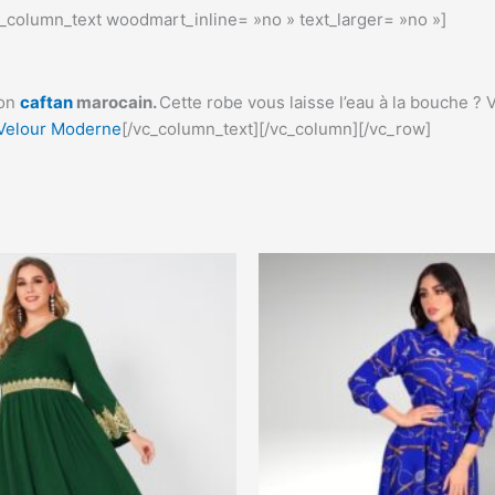
_column_text woodmart_inline= »no » text_larger= »no »]
on
caftan
marocain.
Cette robe vous laisse l’eau à la bouche ?
 Velour Moderne
[/vc_column_text][/vc_column][/vc_row]
Ce
Ce
produit
pro
a
a
plusieurs
plu
variations.
var
Les
Les
options
opt
peuvent
peu
être
êtr