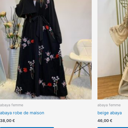
a
plusieurs
variations.
Les
options
peuvent
être
choisies
sur
la
page
du
produit
abaya femme
abaya femme
abaya robe de maison
beige abaya
38,00
€
46,00
€