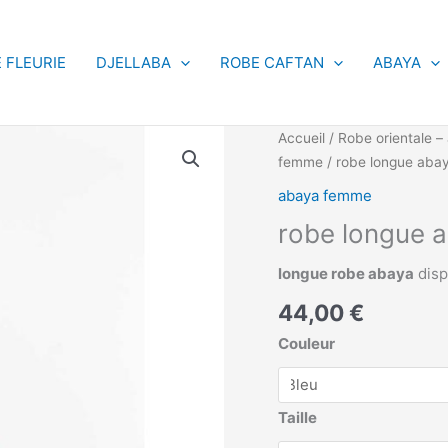
 FLEURIE
DJELLABA
ROBE CAFTAN
ABAYA
quantité
Accueil
/
Robe orientale – 
de
femme
/ robe longue aba
robe
abaya femme
longue
robe longue 
abaya
longue robe abaya
disp
44,00
€
Couleur
Taille