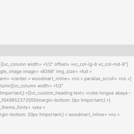
[vc_column width= »1/2″ offset= »vc_col-lg-8 vc_col-md-8″]
ngle_image image= »8368″ img_size= »full »
ent= »center » woodmart_inline= »no » parallax_scroll= »no »]
olumn][vc_column width= »1/2″
important;} »][vc_custom_heading text= »robe longue abaya –
m_1649852372055{margin-bottom: 0px !important;} »]
_theme_fonts= »yes »
in-bottom: 20px !important;} » woodmart_inline= »no »