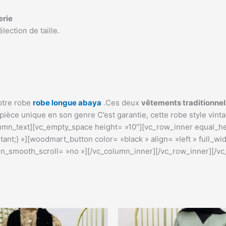
erie
ection de taille.
otre robe
robe longue abaya
.Ces deux
vêtements traditionnel
 pièce unique en son genre C’est garantie, cette robe style vin
lumn_text][vc_empty_space height= »10″][vc_row_inner equal_h
;} »][woodmart_button color= »black » align= »left » full_widt
n_smooth_scroll= »no »][/vc_column_inner][/vc_row_inner][/vc
Ce
pro