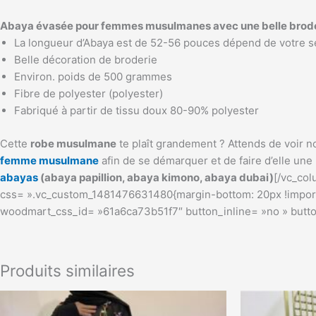
Abaya évasée pour femmes musulmanes avec une belle brod
La longueur d’Abaya est de 52-56 pouces dépend de votre sél
Belle décoration de broderie
Environ. poids de 500 grammes
Fibre de polyester (polyester)
Fabriqué à partir de tissu doux 80-90% polyester
Cette
robe musulmane
te plaît grandement ? Attends de voir n
femme musulmane
afin de se démarquer et de faire d’elle une
abayas
(abaya papillion, abaya kimono, abaya dubai)
[/vc_co
css= ».vc_custom_1481476631480{margin-bottom: 20px !important
woodmart_css_id= »61a6ca73b51f7″ button_inline= »no » butto
Produits similaires
Ce
produit