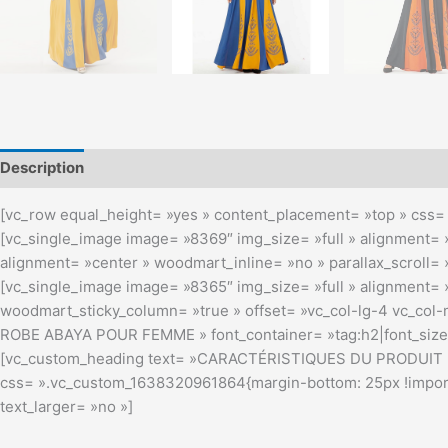
Description
[vc_row equal_height= »yes » content_placement= »top » css= 
[vc_single_image image= »8369″ img_size= »full » alignment= »
alignment= »center » woodmart_inline= »no » parallax_scroll= 
[vc_single_image image= »8365″ img_size= »full » alignment= »
woodmart_sticky_column= »true » offset= »vc_col-lg-4 vc_col
ROBE ABAYA POUR FEMME » font_container= »tag:h2|font_size:4
[vc_custom_heading text= »CARACTÉRISTIQUES DU PRODUIT » fo
css= ».vc_custom_1638320961864{margin-bottom: 25px !import
text_larger= »no »]