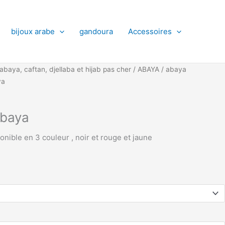
bijoux arabe
gandoura
Accessoires
abaya, caftan, djellaba et hijab pas cher
/
ABAYA
/
abaya
ya
abaya
onible en 3 couleur , noir et rouge et jaune