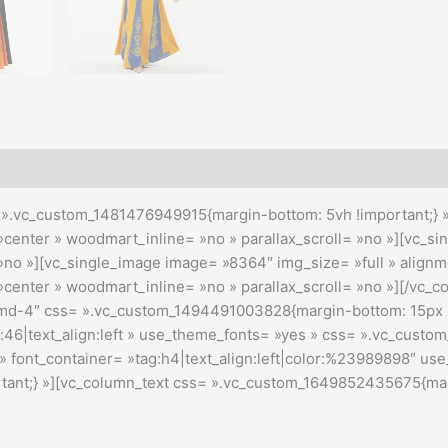
».vc_custom_1481476949915{margin-bottom: 5vh !important;} »]
center » woodmart_inline= »no » parallax_scroll= »no »][vc_si
»no »][vc_single_image image= »8364″ img_size= »full » alignm
center » woodmart_inline= »no » parallax_scroll= »no »][/vc_c
-md-4″ css= ».vc_custom_1494491003828{margin-bottom: 15px !
6|text_align:left » use_theme_fonts= »yes » css= ».vc_custo
nt_container= »tag:h4|text_align:left|color:%23989898″ use
ant;} »][vc_column_text css= ».vc_custom_1649852435675{marg