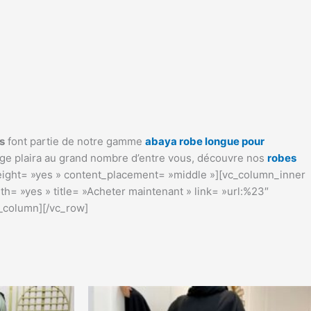
s
font partie de notre gamme
abaya robe longue pour
tage plaira au grand nombre d’entre vous, découvre nos
robes
eight= »yes » content_placement= »middle »][vc_column_inner
h= »yes » title= »Acheter maintenant » link= »url:%23″
_column][/vc_row]
Ce
duit
produit